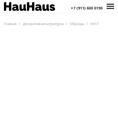
Дизайн интерьера
Декоративная штукатурка
+7 (911) 600 0190
Портфолио
Цены
Контакты
+7 (911) 600 0190
Главная
Декоративная штукатурка
Образцы
HH17