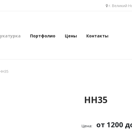
укатурка
Портфолио
Цены
Контакты
г. Великий Н
укатурка
Портфолио
Цены
Контакты
HH35
HH35
от 1200 д
Цена: