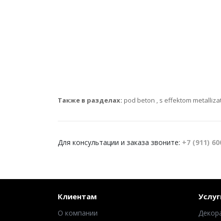
Также в разделах:
pod beton
,
s effektom metallizat
Для консультации и заказа звоните:
+7 (911) 60
Клиентам
Услуг
О компании
Декор