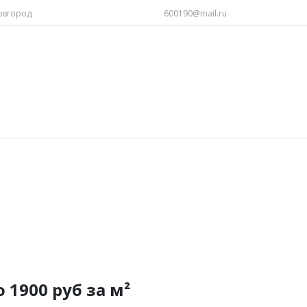
овгород
600190@mail.ru
о 1900 руб за м²