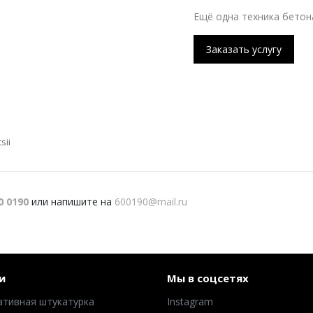
Ещё одна техника бетон
Заказать услугу
sii
0 0190
или напишите на
600190@mail.ru
и
Мы в соцсетях
ативная штукатурка
Instagram