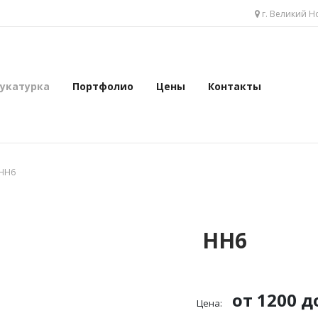
укатурка
Портфолио
Цены
Контакты
г. Великий Н
укатурка
Портфолио
Цены
Контакты
HH6
HH6
от 1200 д
Цена: