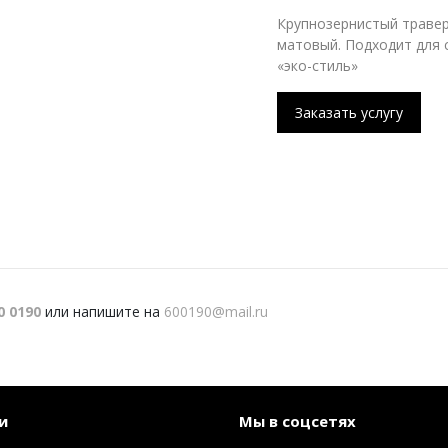
Крупнозернистый траве
матовый. Подходит для с
«эко-стиль»
Заказать услугу
0 0190
или напишите на
600190@mail.ru
и
Мы в соцсетях