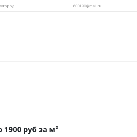
овгород
600190@mail.ru
о 1900 руб за м²